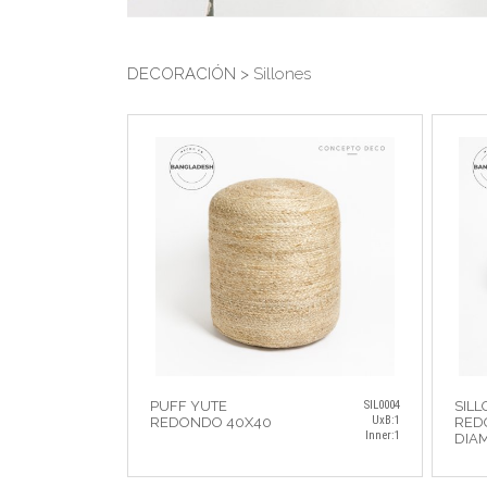
DECORACIÓN >
Sillones
PUFF YUTE
SIL0004
SILL
UxB:1
REDONDO 40X40
RED
Inner:1
DIAM