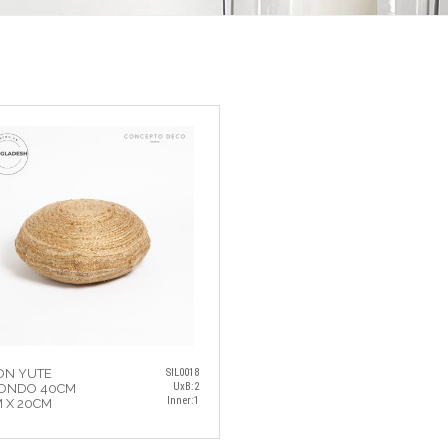
ON YUTE
SIL0018
UxB:2
ONDO 40CM
Inner:1
 X 20CM