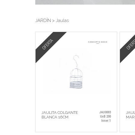
JARDÍN >
Jaulas
OFERTA
OFER
JAULITA COLGANTE
JAU0003
JAUL
UxB:200
BLANCA 16CM
MAR
Inner:1