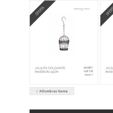
OFERTA
OFER
JAULITA COLGANTE
JAU0011
JAUL
UxB:150
MARRON 15CM
MAR
Inner:1
Alfombras Goma