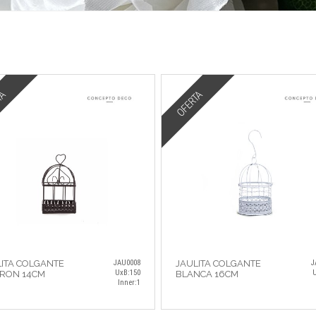
TA
OFERTA
ITA COLGANTE
JAU0008
JAULITA COLGANTE
J
UxB:150
U
RON 14CM
BLANCA 16CM
Inner:1