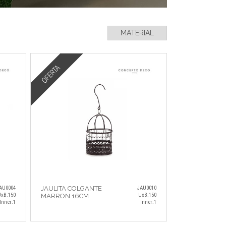
MATERIAL
OFERTA
AU0004
JAULITA COLGANTE
JAU0010
xB:150
UxB:150
MARRON 16CM
Inner:1
Inner:1