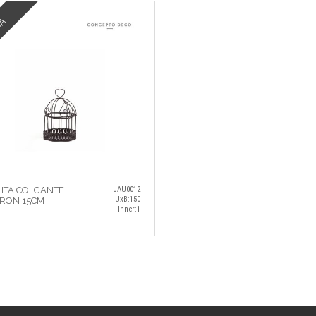
TA
ITA COLGANTE
JAU0012
UxB:150
RON 15CM
Inner:1